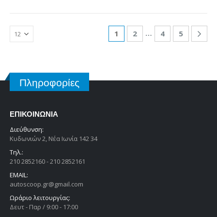
…
1
2
4
5
Πληροφορίες
ΕΠΙΚΟΙΝΩΝΊΑ
Διεύθυνση:
Κυδωνιών 2, Νέα Ιωνία 142 34
Τηλ.:
210 2852160 - 210 2852161
EMAIL:
autoscoop.gr@gmail.com
Ωράριο λειτουργίας:
Δευτ - Παρ / 9:00 - 17:00