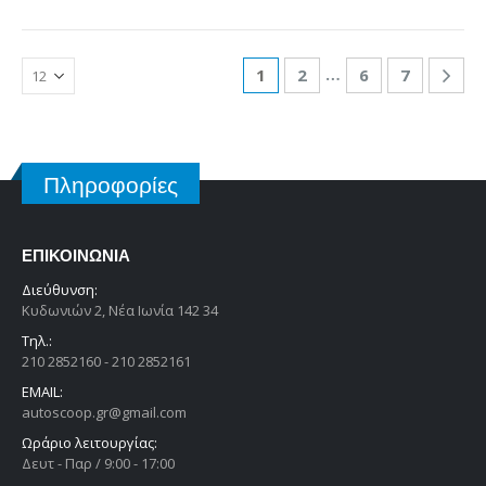
…
1
2
6
7
Πληροφορίες
ΕΠΙΚΟΙΝΩΝΊΑ
Διεύθυνση:
Κυδωνιών 2, Νέα Ιωνία 142 34
Τηλ.:
210 2852160 - 210 2852161
EMAIL:
autoscoop.gr@gmail.com
Ωράριο λειτουργίας:
Δευτ - Παρ / 9:00 - 17:00