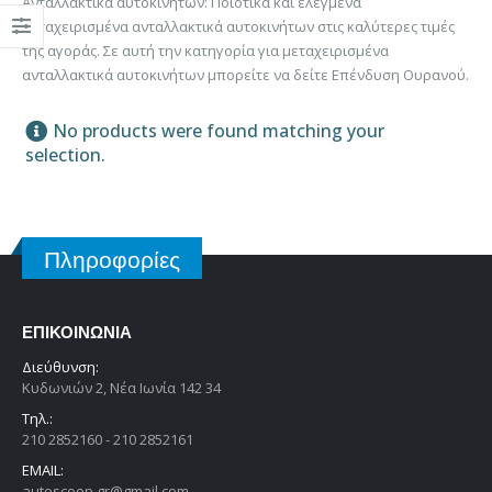
Ανταλλακτικά αυτοκινήτων: Ποιοτικά και ελεγμένα
μεταχειρισμένα ανταλλακτικά αυτοκινήτων στις καλύτερες τιμές
της αγοράς. Σε αυτή την κατηγορία για μεταχειρισμένα
ανταλλακτικά αυτοκινήτων μπορείτε να δείτε Επένδυση Ουρανού.
No products were found matching your
selection.
Πληροφορίες
ΕΠΙΚΟΙΝΩΝΊΑ
Διεύθυνση:
Κυδωνιών 2, Νέα Ιωνία 142 34
Τηλ.:
210 2852160 - 210 2852161
EMAIL:
autoscoop.gr@gmail.com