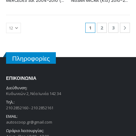
MERCEDES SLK 2004-2010 (R171) ΠΡΟΒΟΛΕΑΣ ΟΜΙΧΛΗΣ ΔΕΞΙΟΣ A2038202856
NISSAN MICRA (K13) 2010-2013 ΠΡΟΒΟΛΕΑΣ ΟΜΙΧΛΗΣ ΑΡΙΣΤΕΡΟΣ 26155-8992A
1
2
3
Πληροφορίες
ΕΠΙΚΟΙΝΩΝΊΑ
Διεύθυνση:
Κυδωνιών 2, Νέα Ιωνία 142 34
Τηλ.:
210 2852160 - 210 2852161
EMAIL:
autoscoop.gr@gmail.com
Ωράριο λειτουργίας: