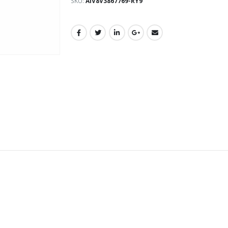
SKU:
AIV8V3867769-RY9