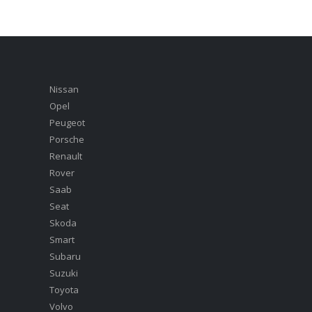
Nissan
Opel
Peugeot
Porsche
Renault
Rover
Saab
Seat
Skoda
Smart
Subaru
Suzuki
Toyota
Volvo