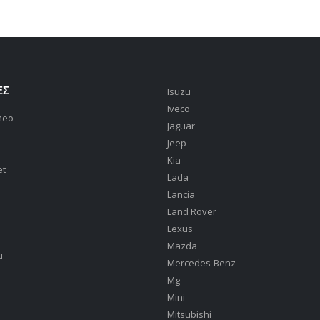
ΕΣ
Isuzu
Iveco
meo
Jaguar
Jeep
Kia
et
Lada
Lancia
Land Rover
Lexus
Mazda
u
Mercedes-Benz
Mg
Mini
Mitsubishi