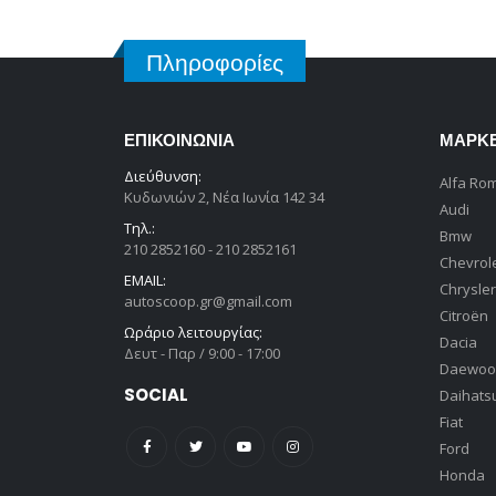
Πληροφορίες
ΕΠΙΚΟΙΝΩΝΊΑ
ΜΆΡΚ
Διεύθυνση:
Alfa Ro
Κυδωνιών 2, Νέα Ιωνία 142 34
Audi
Τηλ.:
Bmw
210 2852160 - 210 2852161
Chevrol
EMAIL:
Chrysler
autoscoop.gr@gmail.com
Citroën
Ωράριο λειτουργίας:
Dacia
Δευτ - Παρ / 9:00 - 17:00
Daewoo
SOCIAL
Daihats
Fiat
Ford
Honda