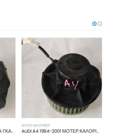
ΜΟΤΈΡ ΚΑΛΟΡΙΦΈΡ
ΜΠΕΚ
AUDI Q3 2011-2014 ΠΕΤΑΛΟΥΔΑ ΓΚΑΖΙΟΥ 06F133062Q
AUDI A4 1994-2001 ΜΟΤΕΡ ΚΑΛΟΡΙΦΕΡ 893819021