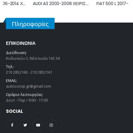
AUDI A3 2003-2008 ΧΕΙΡΙΣΤΗΡΙΟ ΚΑΛΟΡΙΦΕΡ ΚΛΙΜΑΤΙΣΜΟΥ 3C2820045A
FIAT 500 L 2017- ΧΕΙΡΙΣΤΗΡΙΟ ΚΑΛΟΡΙΦΕΡ ΚΛΙΜΑΤΙΣΜΟΥ 735688420
Πληροφορίες
ΕΠΙΚΟΙΝΩΝΊΑ
Διεύθυνση:
Κυδωνιών 2, Νέα Ιωνία 142 34
Τηλ.:
210 2852160 - 210 2852161
EMAIL:
autoscoop.gr@gmail.com
Ωράριο λειτουργίας:
Δευτ - Παρ / 9:00 - 17:00
SOCIAL