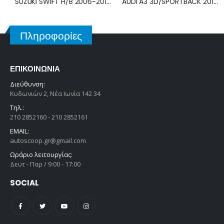
SUZUKI SWIFT H/B 2006-2011 ΚΑΘΡΕΠΤΗΣ ΗΛΕΚΤΡΙΚΟΣ ΔΕΞΙΟΣ 5pin 84701-62JB0
AUDI A3 3D/SPORTBACK 2011-2016 ΚΑΘΡΕΠΤΗΣ ΗΛΕΚΤΡΙΚΟΣ ΔΕΞΙΟΣ (ΜΕ ΦΛΑΣ & SIDE ASSIST) 6PIN 8V0857528E
Πληροφορίες
ΕΠΙΚΟΙΝΩΝΊΑ
Διεύθυνση:
Κυδωνιών 2, Νέα Ιωνία 142 34
Τηλ.:
210 2852160 - 210 2852161
EMAIL:
autoscoop.gr@gmail.com
Ωράριο λειτουργίας:
Δευτ - Παρ / 9:00 - 17:00
SOCIAL