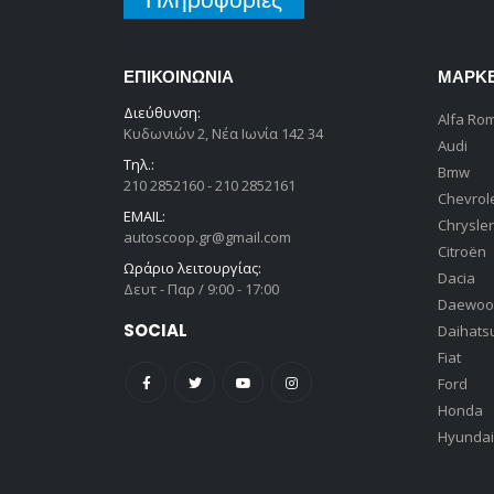
ΕΠΙΚΟΙΝΩΝΊΑ
ΜΆΡΚ
Διεύθυνση:
Alfa Ro
Κυδωνιών 2, Νέα Ιωνία 142 34
Audi
Τηλ.:
Bmw
210 2852160 - 210 2852161
Chevrol
EMAIL:
Chrysler
autoscoop.gr@gmail.com
Citroën
Ωράριο λειτουργίας:
Dacia
Δευτ - Παρ / 9:00 - 17:00
Daewoo
SOCIAL
Daihats
Fiat
Ford
Honda
Hyundai