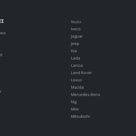
ΕΣ
Isuzu
Iveco
meo
Jaguar
Jeep
Kia
et
Lada
Lancia
Land Rover
Lexus
Mazda
u
Mercedes-Benz
Mg
Mini
Mitsubishi