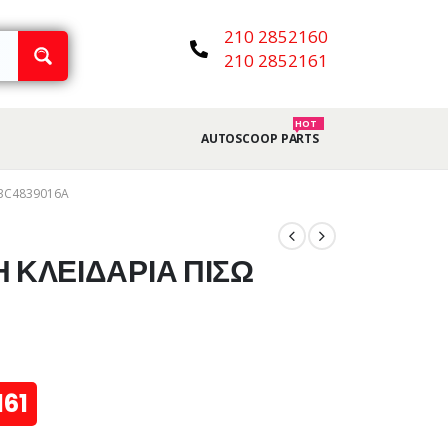
210 2852160
210 2852161
HOT
AUTOSCOOP PARTS
 3C4839016A
ΚΛΕΙΔΑΡΙΑ ΠΙΣΩ
161