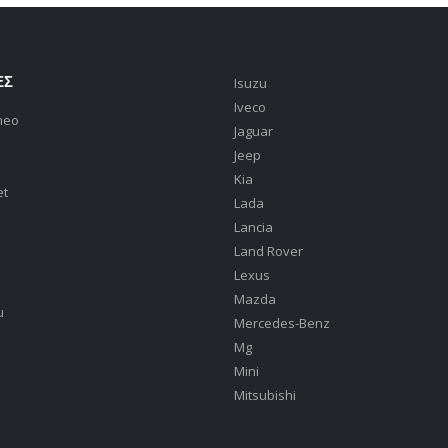
ΕΣ
Isuzu
Iveco
meo
Jaguar
Jeep
Kia
et
Lada
Lancia
Land Rover
Lexus
Mazda
u
Mercedes-Benz
Mg
Mini
Mitsubishi