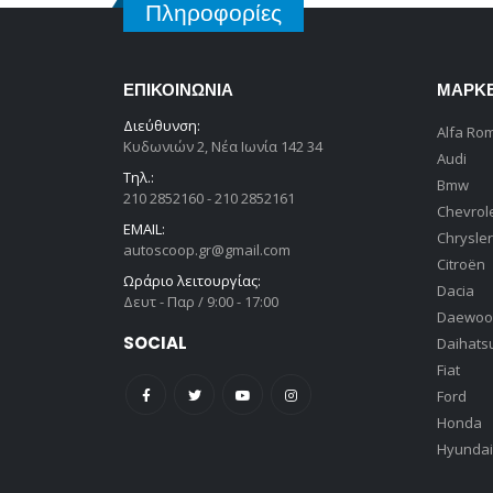
Πληροφορίες
ΕΠΙΚΟΙΝΩΝΊΑ
ΜΆΡΚ
Διεύθυνση:
Alfa Ro
Κυδωνιών 2, Νέα Ιωνία 142 34
Audi
Τηλ.:
Bmw
210 2852160 - 210 2852161
Chevrol
EMAIL:
Chrysler
autoscoop.gr@gmail.com
Citroën
Ωράριο λειτουργίας:
Dacia
Δευτ - Παρ / 9:00 - 17:00
Daewoo
SOCIAL
Daihats
Fiat
Ford
Honda
Hyundai