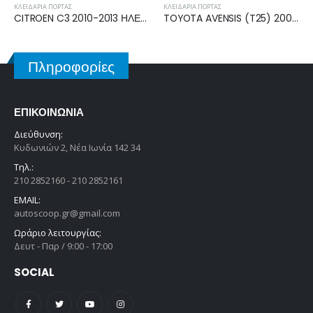
ΚΛΕΙΔΑΡΙΆ ΠΌΡΤΑΣ
ΚΛΕΙΔΑΡΙΆ ΠΌΡΤΑΣ
CITROEN C3 2010-2013 ΗΛΕΚΤΡΟΜΑΓΝΗΤΙΚΗ ΚΛΕΙΔΑΡΙΑ ΕΜΠΡΟΣ ΑΡΙΣΤΕΡΗ A05316
TOYOTA AVENSIS (T25) 2003-2006, 2006-2008 ΗΛΕΚΤΡΟΜΑΓΝΗΤΙΚΗ ΚΛΕΙΔΑΡΙΑ ΕΜΠΡΟΣ ΔΕΞΙΑ
Πληροφορίες
ΕΠΙΚΟΙΝΩΝΊΑ
Διεύθυνση:
Κυδωνιών 2, Νέα Ιωνία 142 34
Τηλ.:
210 2852160 - 210 2852161
EMAIL:
autoscoop.gr@gmail.com
Ωράριο λειτουργίας:
Δευτ - Παρ / 9:00 - 17:00
SOCIAL