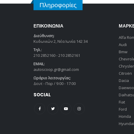
Πληροφορίες
ΕΠΙΚΟΙΝΩΝΊΑ
ΜΆΡΚ
Διεύθυνση:
Alfa Ro
Κυδωνιών 2, Νέα Ιωνία 142 34
Audi
Τηλ.:
Bmw
210 2852160 - 210 2852161
Chevrol
EMAIL:
Chrysler
autoscoop.gr@gmail.com
Citroën
Ωράριο λειτουργίας:
Dacia
Δευτ - Παρ / 9:00 - 17:00
Daewoo
SOCIAL
Daihats
Fiat
Ford
Honda
Hyundai