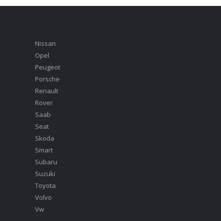
Nissan
Opel
Peugeot
Porsche
Renault
Rover
Saab
Seat
Skoda
Smart
Subaru
Suzuki
Toyota
Volvo
Vw