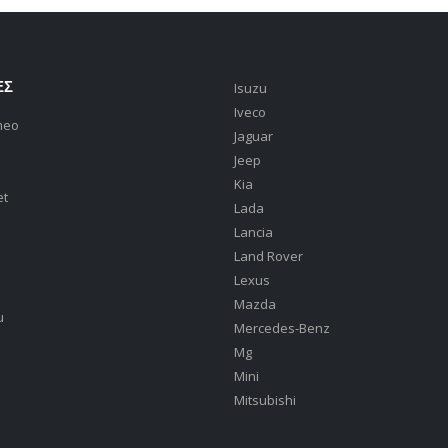
ΕΣ
Isuzu
Iveco
meo
Jaguar
Jeep
Kia
et
Lada
Lancia
Land Rover
Lexus
Mazda
u
Mercedes-Benz
Mg
Mini
Mitsubishi