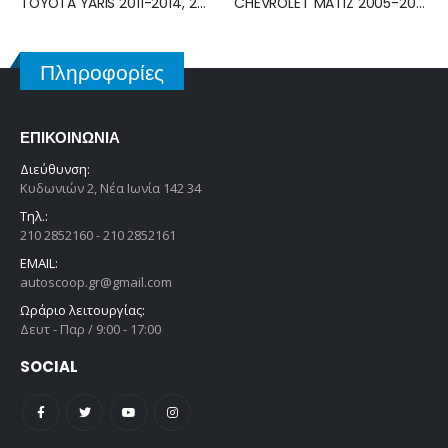
CHEVROLET MATIZ 2005-2010 ΕΓΚΕΦΑΛΟΣ ECU AIRBAG 96801174
RENAULT CLIO 2006-2009 ΕΓΚΕΦΑΛΟΣ ECU 8200522357
Πληροφορίες
ΕΠΙΚΟΙΝΩΝΊΑ
Διεύθυνση:
Κυδωνιών 2, Νέα Ιωνία 142 34
Τηλ.:
210 2852160 - 210 2852161
EMAIL:
autoscoop.gr@gmail.com
Ωράριο λειτουργίας:
Δευτ - Παρ / 9:00 - 17:00
SOCIAL