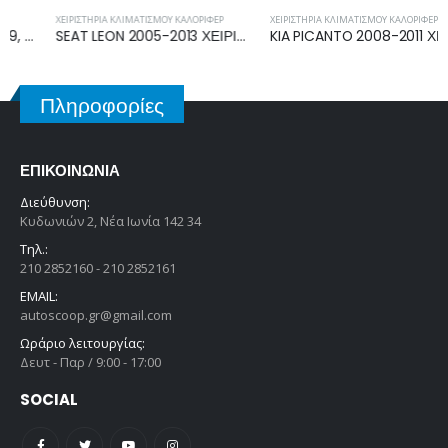
ΧΕΙΡΙΣΤΉΡΙΑ ΚΛΙΜΑΤΙΣΜΟΎ ΚΑΛΟΡΙΦΈΡ
ΧΕΙΡΙΣΤΉΡΙΑ ΚΛΙΜΑΤΙΣΜΟΎ ΚΑΛΟΡΙΦΈΡ
SEAT LEON 2005-2013 ΧΕΙΡΙΣΤΗΡΙΟ ΚΑΛΟΡΙΦΕΡ ΚΛΙΜΑΤΙΣΜΟΥ 5P0820047K
KIA PICANTO 2008-2011 ΧΕΙΡΙΣΤΗΡΙΟ ΚΑΛΟΡΙΦΕΡ ΚΛΙΜΑΤΙΣΜΟΥ U134RMX
Πληροφορίες
ΕΠΙΚΟΙΝΩΝΊΑ
Διεύθυνση:
Κυδωνιών 2, Νέα Ιωνία 142 34
Τηλ.:
210 2852160 - 210 2852161
EMAIL:
autoscoop.gr@gmail.com
Ωράριο λειτουργίας:
Δευτ - Παρ / 9:00 - 17:00
SOCIAL