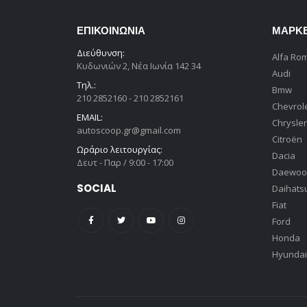
ΕΠΙΚΟΙΝΩΝΊΑ
ΜΆΡΚ
Διεύθυνση:
Alfa Ro
Κυδωνιών 2, Νέα Ιωνία 142 34
Audi
Τηλ.:
Bmw
210 2852160 - 210 2852161
Chevrol
EMAIL:
Chrysler
autoscoop.gr@gmail.com
Citroën
Ωράριο λειτουργίας:
Dacia
Δευτ - Παρ / 9:00 - 17:00
Daewoo
SOCIAL
Daihats
Fiat
Ford
Honda
Hyundai