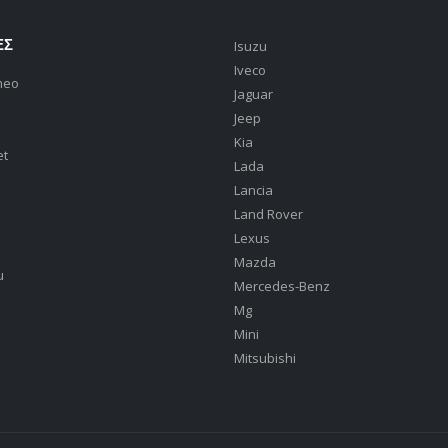
ΕΣ
Isuzu
Iveco
meo
Jaguar
Jeep
Kia
et
Lada
Lancia
Land Rover
Lexus
Mazda
u
Mercedes-Benz
Mg
Mini
Mitsubishi