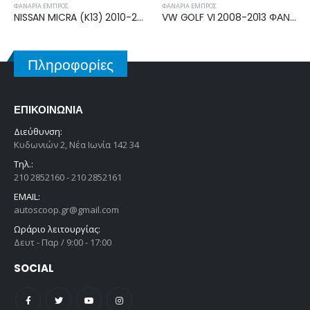
ΦΑΝΆΡΙΑ ΕΜΠΡΌΣ
ΦΑΝΆΡΙΑ ΕΜΠΡΌΣ
VW GOLF VI 2008-2013 ΦΑΝΑΡΙ ΕΜΠΡΟΣ ΑΡΙΣΤΕΡΟ 5K2941005H
RENAULT MEGANE 1999-2002 ΦΑΝΑΡΙ ΕΜΠΡΟΣ ΔΕΞΙΟ 7701047180
Πληροφορίες
ΕΠΙΚΟΙΝΩΝΊΑ
Διεύθυνση:
Κυδωνιών 2, Νέα Ιωνία 142 34
Τηλ.:
210 2852160 - 210 2852161
EMAIL:
autoscoop.gr@gmail.com
Ωράριο λειτουργίας:
Δευτ - Παρ / 9:00 - 17:00
SOCIAL