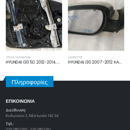
ΚΑΘΡΈΠΤΕΣ
ΦΑΝΆΡΙΑ ΠΊΣΩ
HYUNDAI i30 2007-2012 ΚΑΘΡΕΠΤΗΣ ΗΛΕΚΤΡΙΚΟΣ ΑΡΙΣΤΕΡΟΣ 5pin 87610-2L200
HYUNDAI ACCENT H/B-L/B 2003-2005 ΦΑΝΟΣ ΠΙΣΩ ΑΡΙΣΤΕΡΟ 92401-25710
Πληροφορίες
ΕΠΙΚΟΙΝΩΝΊΑ
Διεύθυνση:
Κυδωνιών 2, Νέα Ιωνία 142 34
Τηλ.:
210 2852160 - 210 2852161