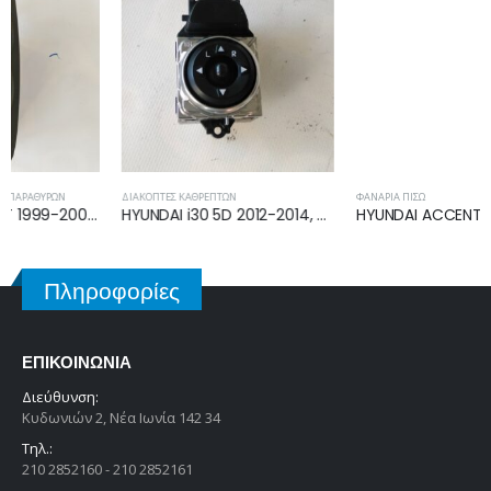
ΔΙΑΚΌΠΤΕΣ ΚΑΘΡΕΠΤΏΝ
ΦΑΝΆΡΙΑ ΠΊΣΩ
HYUNDAI i30 5D 2012-2014, HYUNDAI i30 5D 2014-2017 ΔΙΑΚΟΠΤΗΣ ΚΑΘΡΕΠΤΩΝ 39Y481-1110
HYUNDAI ACCENT H/B-L/B 2003-2005 ΦΑΝΟΣ ΠΙΣΩ ΑΡΙΣΤΕΡΟ 92401-25710
Πληροφορίες
ΕΠΙΚΟΙΝΩΝΊΑ
Διεύθυνση:
Κυδωνιών 2, Νέα Ιωνία 142 34
Τηλ.:
210 2852160 - 210 2852161