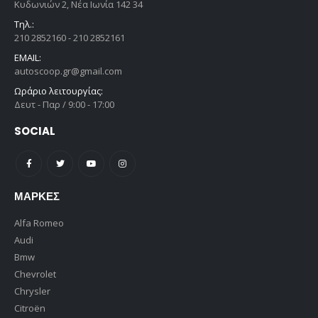
Κυδωνιών 2, Νέα Ιωνία 142 34
Τηλ.:
210 2852160 - 210 2852161
EMAIL:
autoscoop.gr@gmail.com
Ωράριο λειτουργίας:
Δευτ - Παρ / 9:00 - 17:00
SOCIAL
ΜΆΡΚΕΣ
Alfa Romeo
Audi
Bmw
Chevrolet
Chrysler
Citroën