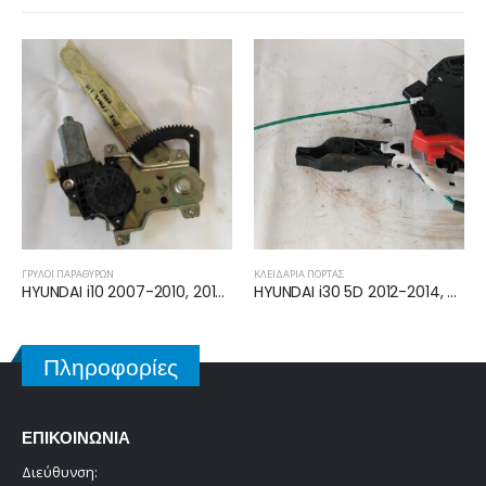
ΚΛΕΙΔΑΡΙΆ ΠΌΡΤΑΣ
ΠΡΟΒΟΛΕΊΣ ΟΜΊΧΛΗΣ ΕΜΠΡΌΣ
HYUNDAI i30 5D 2012-2014, 2014-2017 ΗΛΕΚΤΡΟΜΑΓΝΗΤΙΚΗ ΚΛΕΙΔΑΡΙΑ ΕΜΠΡΟΣ ΑΡΙΣΤΕΡΗ 81310-A6130
HYUNDAI ATOS PRIME 2001-2003 ΠΡΟΒΟΛΕΑΣ ΟΜΙΧΛΗΣ ΑΡΙΣΤΕΡΟΣ 92201-02500
Πληροφορίες
ΕΠΙΚΟΙΝΩΝΊΑ
Διεύθυνση: