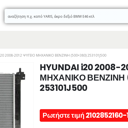
20 2008-2012 ΨΥΓΕΙΟ ΜΗΧΑΝΙΚΟ ΒΕΝΖΙΝΗ (500×380) 253101J500
HYUNDAI i20 2008-2
ΜΗΧΑΝΙΚΟ ΒΕΝΖΙΝΗ 
253101J500
Ρωτήστε τιμή 2102852160-