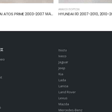
 ΠΟΡΤΏΝ
ΦΑΝΆΡΙΑ ΠΊΣΩ
HYUNDAI i10 2007-2010, 2010-2013 ΑΦΑΛΟΣ ΕΜΠΡΟΣ ΑΡΙΣΤΕΡΗΣ
ΕΣ
Isuzu
Iveco
meo
Jaguar
Jeep
Kia
et
Lada
Lancia
Land Rover
Lexus
Mazda
u
Mercedes-Benz