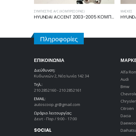
ΜΆΣΚΕΣ
ΑΦΑΛΟΊ
HYUNDAI ACCENT 2003-2005 ΚΟΜΠΡΕΣΕΡ A/C 9770125000
HYUNDAI ATOS PRIME 2003-2007 ΜΑΣΚΑ GLS 86360-05610
Πληροφορίες
ΕΠΙΚΟΙΝΩΝΊΑ
ΜΆΡΚ
Διεύθυνση:
Alfa Ro
Κυδωνιών 2, Νέα Ιωνία 142 34
Audi
Τηλ.:
Bmw
210 2852160 - 210 2852161
Chevrol
EMAIL:
Chrysler
autoscoop.gr@gmail.com
Citroën
Ωράριο λειτουργίας:
Dacia
Δευτ - Παρ / 9:00 - 17:00
Daewoo
SOCIAL
Daihats