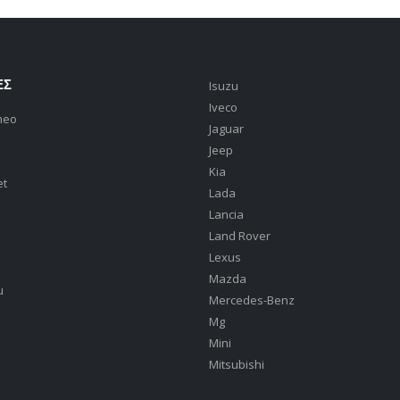
ΕΣ
Isuzu
Iveco
meo
Jaguar
Jeep
Kia
et
Lada
Lancia
Land Rover
Lexus
Mazda
u
Mercedes-Benz
Mg
Mini
Mitsubishi