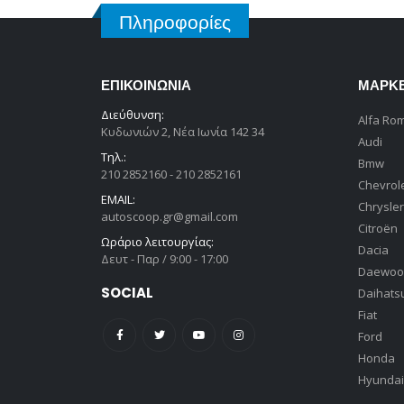
Πληροφορίες
ΕΠΙΚΟΙΝΩΝΊΑ
ΜΆΡΚ
Διεύθυνση:
Alfa Ro
Κυδωνιών 2, Νέα Ιωνία 142 34
Audi
Τηλ.:
Bmw
210 2852160 - 210 2852161
Chevrol
EMAIL:
Chrysler
autoscoop.gr@gmail.com
Citroën
Ωράριο λειτουργίας:
Dacia
Δευτ - Παρ / 9:00 - 17:00
Daewoo
SOCIAL
Daihats
Fiat
Ford
Honda
Hyundai