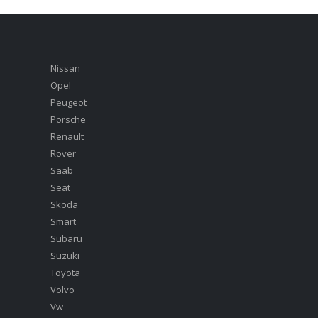
Nissan
Opel
Peugeot
Porsche
Renault
Rover
Saab
Seat
Skoda
Smart
Subaru
Suzuki
Toyota
Volvo
Vw