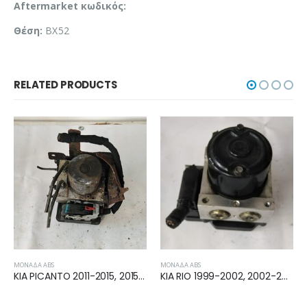
Aftermarket κωδικός:
Θέση:
BX52
RELATED PRODUCTS
ΜΟΝΆΔΑ ABS
ΦΤΕΡΆ
KIA RIO 1999-2002, 2002-2005 ΜΟΝΑΔΑ ABS 95610FD330
KIA CEED 5D 2007-2013 KIA CEED 3D 2007-2013 ΦΤΕΡΟ ΕΜΠΡΟΣ ΔΕΞΙΟ 663211H010