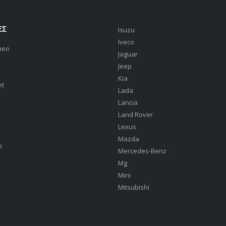
ΕΣ
Isuzu
Iveco
meo
Jaguar
Jeep
Kia
et
Lada
Lancia
Land Rover
Lexus
Mazda
u
Mercedes-Benz
Mg
Mini
Mitsubishi