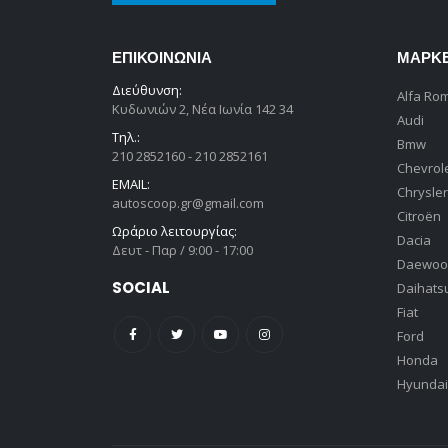
ΕΠΙΚΟΙΝΩΝΊΑ
ΜΆΡΚ
Διεύθυνση:
Alfa Ro
Κυδωνιών 2, Νέα Ιωνία 142 34
Audi
Τηλ.:
Bmw
210 2852160 - 210 2852161
Chevrol
EMAIL:
Chrysler
autoscoop.gr@gmail.com
Citroën
Ωράριο λειτουργίας:
Dacia
Δευτ - Παρ / 9:00 - 17:00
Daewoo
SOCIAL
Daihats
Fiat
Ford
Honda
Hyundai