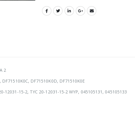
A 2
N, DF71510K0C, DF71510K0D, DF71510K0E
0-12031-15-2, TYC 20-12031-15-2 WYP, 045105131, 045105133