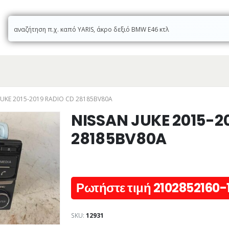
JUKE 2015-2019 RADIO CD 28185BV80A
NISSAN JUKE 2015-2
28185BV80A
Ρωτήστε τιμή 2102852160-
SKU:
12931