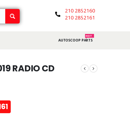
210 2852160
210 2852161
HOT
AUTOSCOOP PARTS
019 RADIO CD
161