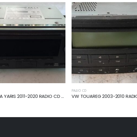
ΡΆΔΙΟ CD
TOYOTA YARIS 2011-2020 RADIO CD 86120-0DC20
VW TOUAREG 2003-2010 RADIO CD 7L60