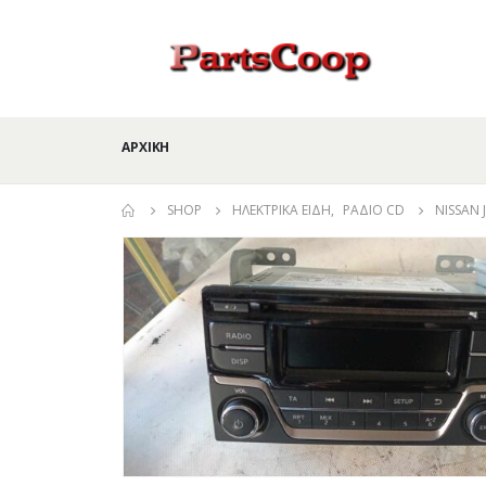
ΑΡΧΙΚΉ
SHOP
ΗΛΕΚΤΡΙΚΆ ΕΊΔΗ
,
ΡΆΔΙΟ CD
NISSAN 