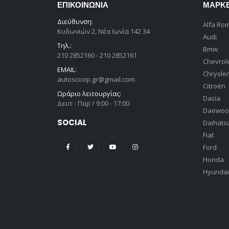
ΕΠΙΚΟΙΝΩΝΊΑ
ΜΆΡΚ
Διεύθυνση:
Alfa Ro
Κυδωνιών 2, Νέα Ιωνία 142 34
Audi
Τηλ.:
Bmw
210 2852160 - 210 2852161
Chevrol
EMAIL:
Chrysler
autoscoop.gr@gmail.com
Citroën
Ωράριο λειτουργίας:
Dacia
Δευτ - Παρ / 9:00 - 17:00
Daewoo
SOCIAL
Daihats
Fiat
Ford
Honda
Hyundai