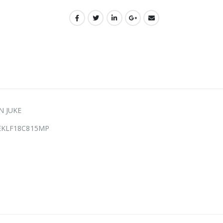
N JUKE
PEKLF18C815MP