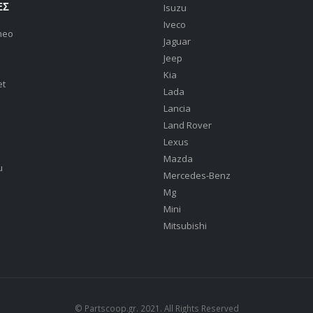
ΕΣ
Isuzu
Iveco
meo
Jaguar
Jeep
Kia
et
Lada
Lancia
Land Rover
Lexus
Mazda
u
Mercedes-Benz
Mg
Mini
Mitsubishi
© Partscoop.gr. 2021. All Rights Reserved