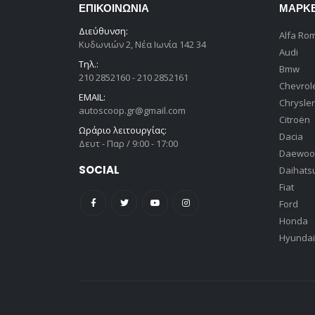
ΕΠΙΚΟΙΝΩΝΊΑ
ΜΆΡΚ
Διεύθυνση:
Alfa Ro
Κυδωνιών 2, Νέα Ιωνία 142 34
Audi
Τηλ.:
Bmw
210 2852160 - 210 2852161
Chevrol
EMAIL:
Chrysler
autoscoop.gr@gmail.com
Citroën
Ωράριο λειτουργίας:
Dacia
Δευτ - Παρ / 9:00 - 17:00
Daewoo
SOCIAL
Daihats
Fiat
Ford
Honda
Hyundai