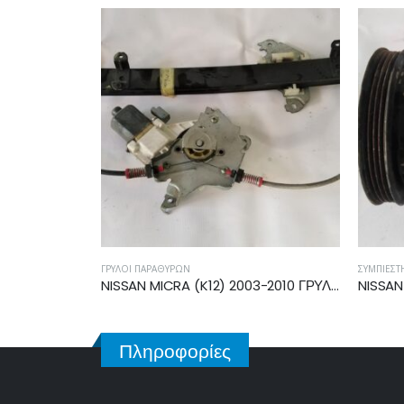
ΓΡΎΛΟΙ ΠΑΡΑΘΎΡΩΝ
ΣΥΜΠΙΕΣΤ
NISSAN MICRA (K13) 2010-2013,2013-2017 ΧΕΡΟΥΛΙ ΕΜΠΡΟΣ/ΠΙΣΩ ΕΣΩΤΕΡΙΚΟ ΔΕΞΙΟ 80670-1HM0A
NISSAN MICRA (K12) 2003-2010 ΓΡΥΛΛΟΣ ΕΜΠΡΟΣ ΔΕΞΙΟΣ 0130822203
Πληροφορίες