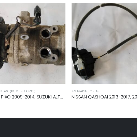
ΉΣ A/C (ΚΟΜΠΡΈΣΟΡΑΣ)
ΚΛΕΙΔΑΡΙΆ ΠΌΡΤΑΣ
NISSAN PIXO 2009-2014, SUZUKI ALTO ΚΟΜΠΡΕΣΕΡ A/C 447280-0490