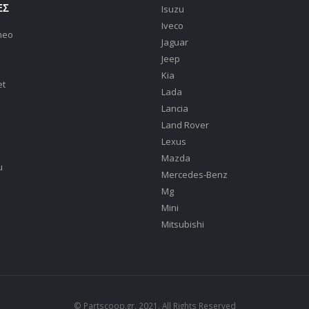
ΕΣ
Isuzu
Iveco
meo
Jaguar
Jeep
Kia
et
Lada
Lancia
Land Rover
Lexus
Mazda
u
Mercedes-Benz
Mg
Mini
Mitsubishi
© Partscoop.gr. 2021. All Rights Reserved