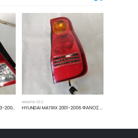
ΦΑΝΆΡΙΑ ΠΊΣΩ
ΦΑΝΆΡΙΑ ΠΊ
HYUNDAI MATRIX 2001-2006 ΦΑΝΟΣ ΠΙΣΩ ΔΕΞΙΟΣ 92402-17000
FORD FIESTA 2006-2008 ΦΑΝΑΡΙ ΠΙΣΩ ΔΕΞΙΟ 3πορτο 6S6113405AG