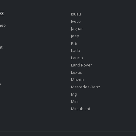
ΕΣ
Isuzu
Iveco
meo
Jaguar
Jeep
Kia
et
Lada
Lancia
Land Rover
Lexus
Mazda
u
Mercedes-Benz
Mg
Mini
Mitsubishi