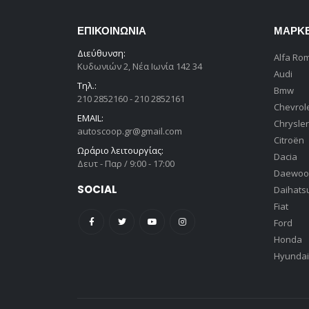
ΕΠΙΚΟΙΝΩΝΊΑ
ΜΆΡΚ
Διεύθυνση:
Alfa Ro
Κυδωνιών 2, Νέα Ιωνία 142 34
Audi
Τηλ.:
Bmw
210 2852160 - 210 2852161
Chevrol
EMAIL:
Chrysler
autoscoop.gr@gmail.com
Citroën
Ωράριο λειτουργίας:
Dacia
Δευτ - Παρ / 9:00 - 17:00
Daewoo
SOCIAL
Daihats
Fiat
Ford
Honda
Hyundai