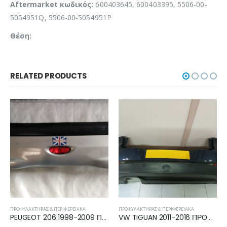
Aftermarket κωδικός:
600403645, 600403395, 5506-00-
5054951Q, 5506-00-5054951P
Θέση:
RELATED PRODUCTS
ΠΡΟΦΥΛΑΚΤΉΡΑΣ & ΠΕΡΙΦΕΡΕΙΑΚΆ
ΠΡΟΦΥΛΑΚΤΉΡΑΣ & ΠΕΡΙΦΕΡΕΙΑΚΆ
VW TIGUAN 2011-2016 ΠΡΟΦΥΛΑΚΤΗΡΑΣ ΠΙΣΩ 5N0807421G
FIAT GRANDE PUNTO 2005-2012 ΠΡΟΦΥΛΑΚΤΗΡΑΣ ΠΙΣΩ 71777606