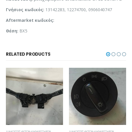
Γνήσιος κωδικός:
13142283, 12274700, 0906040747
Aftermarket κωδικός:
Θέση:
BX5
RELATED PRODUCTS
ΔΙΑΚΌΠΤΕΣ ΦΏΤΩΝ-ΚΑΘΑΡΙΣΤΉΡΩΝ
ΔΙΑΚΌΠΤΕΣ ΦΏΤΩΝ-ΚΑΘΑΡΙΣΤΉΡΩΝ