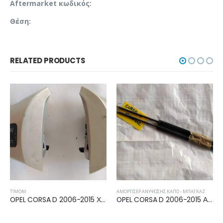
Aftermarket κωδικός:
Θέση:
RELATED PRODUCTS
ΤΙΜΌΝΙ
ΑΜΟΡΤΙΣΈΡ ΑΝΎΨΩΣΗΣ ΚΑΠΌ - ΜΠΑΓΚΑΖ
OPEL CORSA D 2006-2015 ΧΕΙΡΙΣΤΗΡΙΑ ΤΙΜΟΝΙOY 13222330
OPEL CORSA D 2006-2015 ΑΜΟΡΤΙΣΕΡ ΜΠΑΓΚΑΖ 5πορτο 176413