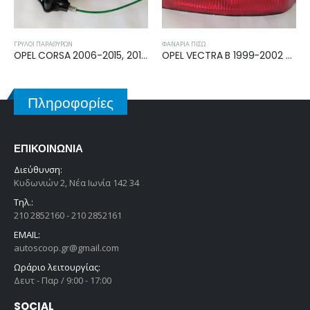
ΦΑΝΆΡΙΑ ΠΊΣΩ
ΓΡΎΛΟΙ ΠΑΡΑΘΎΡΩΝ
OPEL VECTRA B 1999-2002 ΦΑΝΑΡΙ ΠΙΣΩ ΔΕΞΙΟ 1223244
OPEL CORSA C 2000-2006 ΓΡΥΛΛΟΣ ΕΜΠΡΟΣ ΔΕΞΙΟΣ 90560431
Πληροφορίες
ΕΠΙΚΟΙΝΩΝΊΑ
Διεύθυνση:
Κυδωνιών 2, Νέα Ιωνία 142 34
Τηλ.:
210 2852160 - 210 2852161
EMAIL:
autoscoop.gr@gmail.com
Ωράριο λειτουργίας:
Δευτ - Παρ / 9:00 - 17:00
SOCIAL