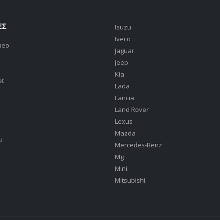
ΕΣ
Isuzu
Iveco
meo
Jaguar
Jeep
Kia
et
Lada
Lancia
Land Rover
Lexus
Mazda
u
Mercedes-Benz
Mg
Mini
Mitsubishi