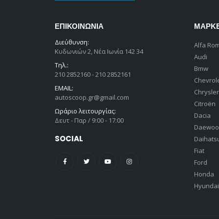
ΕΠΙΚΟΙΝΩΝΊΑ
ΜΆΡΚ
Διεύθυνση:
Alfa Ro
Κυδωνιών 2, Νέα Ιωνία 142 34
Audi
Τηλ.:
Bmw
210 2852160 - 210 2852161
Chevrol
EMAIL:
Chrysler
autoscoop.gr@gmail.com
Citroën
Ωράριο λειτουργίας:
Dacia
Δευτ - Παρ / 9:00 - 17:00
Daewoo
SOCIAL
Daihats
Fiat
Ford
Honda
Hyundai