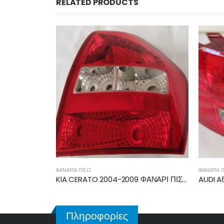
RELATED PRODUCTS
ΦΑΝΆΡΙΑ ΠΊΣΩ
ΦΑΝΆΡΙΑ 
KIA CERATO 2004-2009 ΦΑΝΑΡΙ ΠΙΣΩ ΔΕΞΙΟ 5πορτο 92402-2F210
AUDI A6 2004-2008 ΦΑΝΟΣ ΠΙΣΩ ΑΡΙΣΤΕΡΟ 4F5945095D
Πληροφορίες