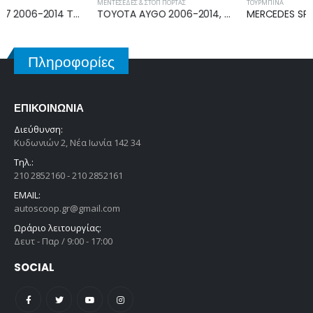
ΜΕΝΤΕΣΈΔΕΣ & ΣΤΟΠ ΠΌΡΤΑΣ
ΤΟΥΡΜΠΊΝΑ
TOYOTA AYGO 2006-2014, CITROEN C1 2006-2014, PEUGEOT 107 2006-2014 ΜΕΝΤΕΣΕΔΕΣ
MERCEDES SPRINTER (W906) 2006-2013, 2013-2018, MERCEDES E CLASS (W212) 2009-2013, 2013-2016 TURBO A6510906080
Πληροφορίες
ΕΠΙΚΟΙΝΩΝΊΑ
Διεύθυνση:
Κυδωνιών 2, Νέα Ιωνία 142 34
Τηλ.:
210 2852160 - 210 2852161
EMAIL:
autoscoop.gr@gmail.com
Ωράριο λειτουργίας:
Δευτ - Παρ / 9:00 - 17:00
SOCIAL