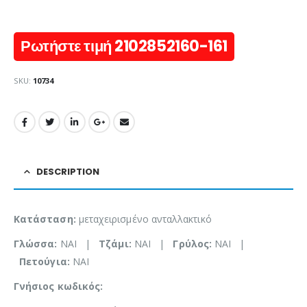
Ρωτήστε τιμή 2102852160-161
SKU:
10734
DESCRIPTION
Κατάσταση:
μεταχειρισμένο ανταλλακτικό
Γλώσσα:
NAI |
Τζάμι:
NAI |
Γρύλος:
NAI |
Πετούγια:
NAI
Γνήσιος κωδικός: