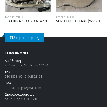
ΦΑΝΆΡΙΑ ΕΜΠΡΌΣ
ΦΑΝΆΡΙΑ ΕΜΠΡΌΣ
MERCEDES C CLASS (W203) SDN/S.W. 2000-2003 ΦΑΝΑΡΙ ΕΜΠΡΟΣ ΑΡΙΣΤΕΡΟ 2038200161
KIA PICANTO 2011-2015, KIA PICANTO 2015-2017 ΦΑΝΑΡΙ ΕΜΠΡΟΣ ΔΕΞΙΟ 92102-1Y000
Πληροφορίες
ΕΠΙΚΟΙΝΩΝΊΑ
Διεύθυνση:
Κυδωνιών 2, Νέα Ιωνία 142 34
Τηλ.:
210 2852160 - 210 2852161
EMAIL:
autoscoop.gr@gmail.com
Ωράριο λειτουργίας:
Δευτ - Παρ / 9:00 - 17:00