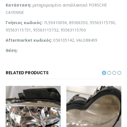
Κατάσταση:
μεταχειρισμένο ανταλλακτικό PORSCHE
CAYENNE
Γνήσιος κωδικός:
7L5941005K, 89306350, 95563115730,
95563115731, 95563115732, 95563115700
Aftermarket κωδικός:
056105142, VAL088409
Θέση:
RELATED PRODUCTS