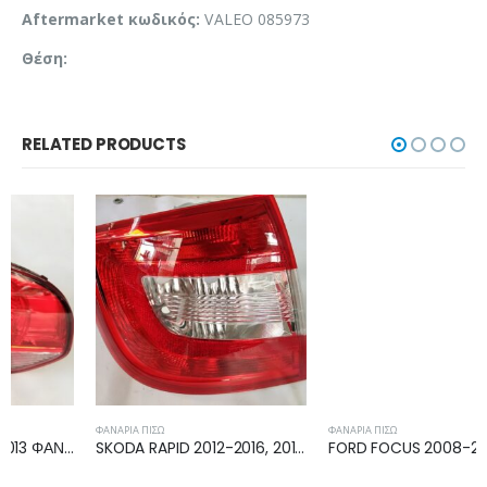
Aftermarket κωδικός:
VALEO 085973
Θέση:
RELATED PRODUCTS
ΦΑΝΆΡΙΑ ΠΊΣΩ
ΦΑΝΆΡΙΑ ΠΊΣΩ
SKODA RAPID 2012-2016, 2016-2019 ΦΑΝΟΣ ΠΙΣΩ ΑΡΙΣΤΕΡΟ (L/B) 5JH945111
FORD FOCUS 2008-2011 ΦΑΝΑΡΙ ΠΙΣΩ ΑΡΙΣΤΕΡΟ 8M5113405AD