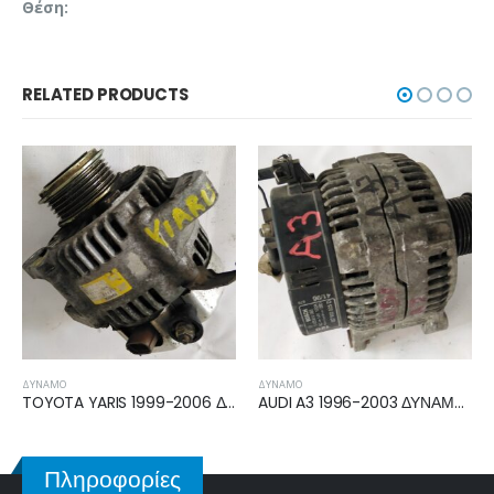
Θέση:
RELATED PRODUCTS
ΔΥΝΑΜΌ
ΔΥΝΑΜΌ
3020
AUDI A3 1996-2003 ΔΥΝΑΜΟ 037903025D
OPEL CORSA C 2000-2006 ΔΥΝΑΜΟ 0124225018
Πληροφορίες