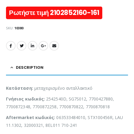
Ρωτήστε τιμή 2102852160-161
SKU:
10380
DESCRIPTION
Κατάσταση:
μεταχειρισμένο ανταλλακτικό
Γνήσιος κωδικός:
2542540D, SG7S012, 7700427880,
7700872348, 7700872258, 7700870822, 7700870818
Aftermarket κωδικός:
063533484010, STX100456R, LAU
11.1302, 32000321, 8EL011 710-241