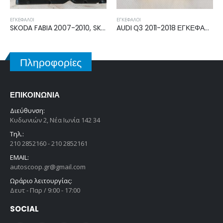
ΕΓΚΈΦΑΛΟΙ
ΕΓΚΈΦΑΛΟΙ
AUDI Q3 2011-2018 ΕΓΚΕΦΑΛΟΣ ECU AIRBAG 8U0959655
FORD FIESTA 2008-2013, 2013-2017 ΜΟΝΑΔΑ ΕΛΕΓΧΟΥ CV1T14B532AF
Πληροφορίες
ΕΠΙΚΟΙΝΩΝΊΑ
Διεύθυνση:
Κυδωνιών 2, Νέα Ιωνία 142 34
Τηλ.:
210 2852160 - 210 2852161
EMAIL:
autoscoop.gr@gmail.com
Ωράριο λειτουργίας:
Δευτ - Παρ / 9:00 - 17:00
SOCIAL