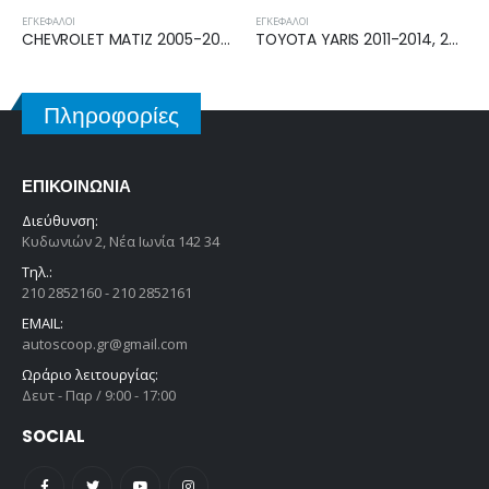
ΕΓΚΈΦΑΛΟΙ
ΕΓΚΈΦΑΛΟΙ
CHEVROLET MATIZ 2005-2010 ΕΓΚΕΦΑΛΟΣ ECU AIRBAG 96801174
TOYOTA YARIS 2011-2014, 2014-2017 ΕΓΚΕΦΑΛΟΣ ΤΙΜΟΝΙΟΥ 89650-0D260
Πληροφορίες
ΕΠΙΚΟΙΝΩΝΊΑ
Διεύθυνση:
Κυδωνιών 2, Νέα Ιωνία 142 34
Τηλ.:
210 2852160 - 210 2852161
EMAIL:
autoscoop.gr@gmail.com
Ωράριο λειτουργίας:
Δευτ - Παρ / 9:00 - 17:00
SOCIAL