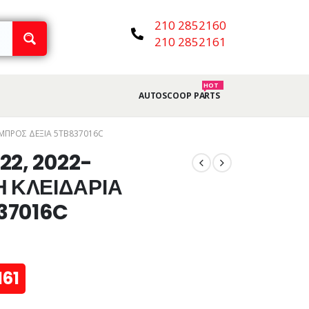
210 2852160
210 2852161
HOT
AUTOSCOOP PARTS
ΕΜΠΡΟΣ ΔΕΞΙΑ 5TB837016C
22, 2022-
 ΚΛΕΙΔΑΡΙΑ
37016C
161