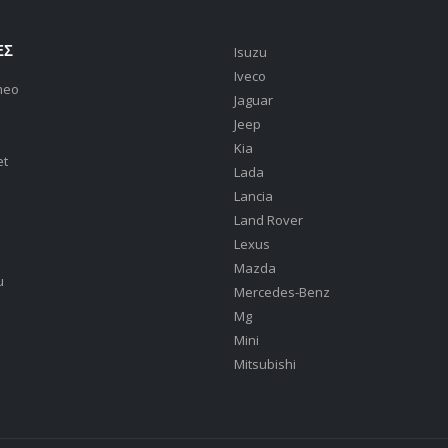
ΕΣ
Isuzu
Iveco
meo
Jaguar
Jeep
Kia
et
Lada
Lancia
Land Rover
Lexus
Mazda
u
Mercedes-Benz
Mg
Mini
Mitsubishi