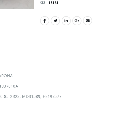
SKU:
15181
 ARONA
V1837016A
10-85-2323, MD31589, FE197577