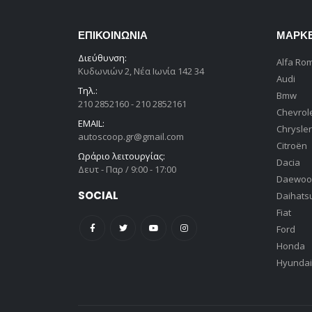
ΕΠΙΚΟΙΝΩΝΊΑ
ΜΆΡΚ
Διεύθυνση:
Alfa Ro
Κυδωνιών 2, Νέα Ιωνία 142 34
Audi
Τηλ.:
Bmw
210 2852160 - 210 2852161
Chevrol
EMAIL:
Chrysler
autoscoop.gr@gmail.com
Citroën
Ωράριο λειτουργίας:
Dacia
Δευτ - Παρ / 9:00 - 17:00
Daewoo
SOCIAL
Daihats
Fiat
Ford
Honda
Hyundai