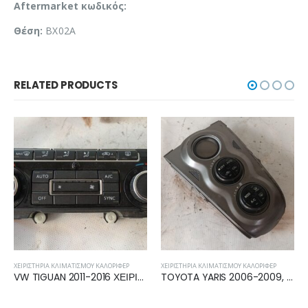
Aftermarket κωδικός:
Θέση:
BX02A
RELATED PRODUCTS
ΙΡΙΣΤΉΡΙΑ ΚΛΙΜΑΤΙΣΜΟΎ ΚΑΛΟΡΙΦΈΡ
ΧΕΙΡΙΣΤΉΡΙΑ ΚΛΙΜΑΤΙΣΜΟΎ ΚΑΛΟΡΙΦΈΡ
ΧΕΙΡΙΣ
VW TIGUAN 2011-2016 ΧΕΙΡΙΣΤΗΡΙΟ ΚΑΛΟΡΙΦΕΡ A/C 5K0907044GJ
TOYOTA YARIS 2006-2009, 2009-2011 ΧΕΙΡΙΣΤΗΡΙΟ ΚΑΛΟΡΙΦΕΡ ΚΛΙΜΑΤΙΣΜΟΥ 758909