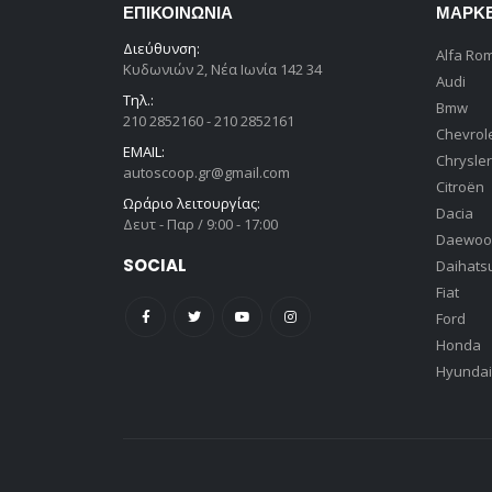
ΕΠΙΚΟΙΝΩΝΊΑ
ΜΆΡΚ
Διεύθυνση:
Alfa Ro
Κυδωνιών 2, Νέα Ιωνία 142 34
Audi
Τηλ.:
Bmw
210 2852160 - 210 2852161
Chevrol
EMAIL:
Chrysler
autoscoop.gr@gmail.com
Citroën
Ωράριο λειτουργίας:
Dacia
Δευτ - Παρ / 9:00 - 17:00
Daewoo
SOCIAL
Daihats
Fiat
Ford
Honda
Hyundai