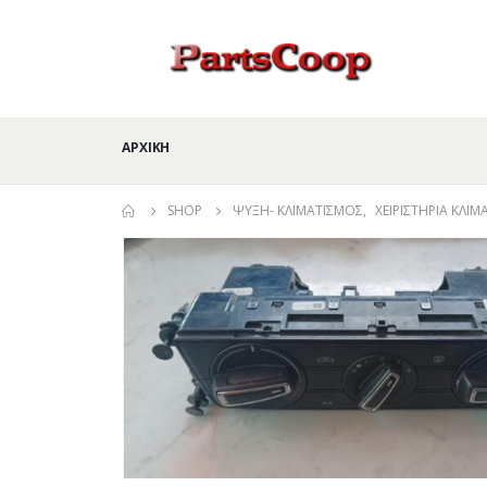
ΑΡΧΙΚΉ
SHOP
ΨΎΞΗ- ΚΛΙΜΑΤΙΣΜΌΣ
,
ΧΕΙΡΙΣΤΉΡΙΑ ΚΛΙ