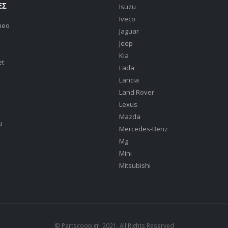
ΕΣ
Isuzu
Iveco
meo
Jaguar
Jeep
Kia
et
Lada
Lancia
Land Rover
Lexus
Mazda
u
Mercedes-Benz
Mg
Mini
Mitsubishi
© Partscoop.gr. 2021. All Rights Reserved