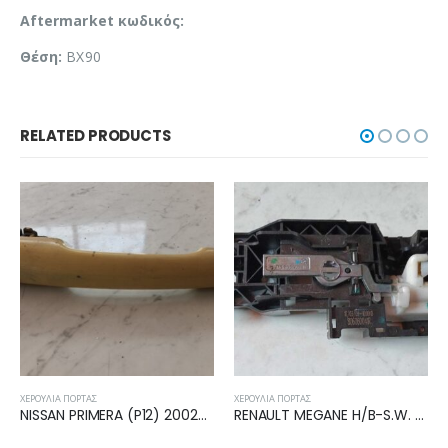
Aftermarket κωδικός:
Θέση:
BX90
RELATED PRODUCTS
ΧΕΡΟΎΛΙΑ ΠΌΡΤΑΣ
ΧΕΡΟΎΛΙΑ ΠΌΡΤΑΣ
RENAULT MEGANE H/B-S.W. 2008-2014 ΧΕΡΟΥΛΙ ΕΣΩΤΕΡΙΚΟ ΕΜΠΡΟΣ ΔΕΞΙΟ 806060041R
HYUNDAI i10 2007-2010, 2010-2013 ΧΕΡΟΥΛΙ ΕΜΠΡΟΣ ΑΡΙΣΤΕΡΟ ΕΞΩΤΕΡΙΚΟ 82650-0X050