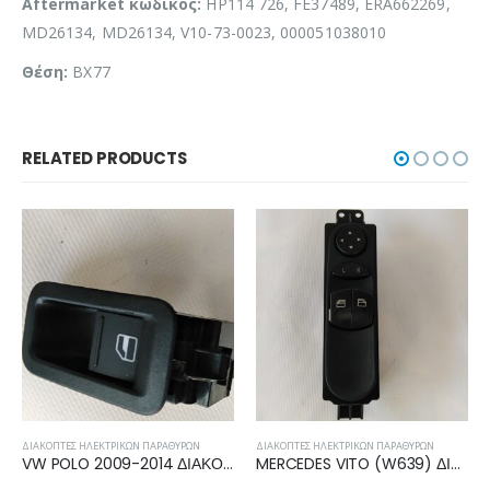
Aftermarket κωδικός:
HP114 726, FE37489, ERA662269,
MD26134, MD26134, V10-73-0023, 000051038010
Θέση:
BX77
RELATED PRODUCTS
ΡΑΘΎΡΩΝ
ΔΙΑΚΌΠΤΕΣ ΉΛΕΚΤΡΙΚΏΝ ΠΑΡΑΘΎΡΩΝ
ΔΙΑΚΌΠΤΕΣ ΉΛΕΚΤΡΙΚΏΝ ΠΑΡΑΘ
VW POLO 2009-2014 ΔΙΑΚΟΠΤΗΣ ΠΑΡΑΘΥΡΩΝ ΜΟΝΟΣ 4pin 6R0867255B
MERCEDES VITO (W639) ΔΙΑΚΟΠΤΗΣ ΠΑΡΑΘΥΡΩΝ ΔΙΠΛΟΣ 12pin A6395450913