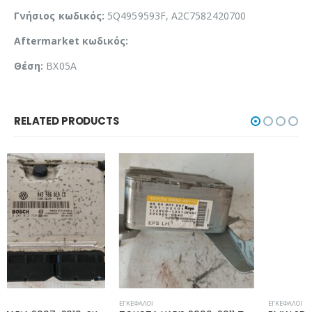
Γνήσιος κωδικός:
5Q4959593F, A2C7582420700
Aftermarket κωδικός:
Θέση:
BX05A
RELATED PRODUCTS
ΕΓΚΈΦΑΛΟΙ
ΕΓΚΈΦΑΛΟΙ