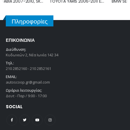
TOYOTA YARIS 2006-2011 ΕΓΚΕΦΑΛΟΣ ΤΙΜΟΝΙΟΥ 89650-0D110
BMW SERIES 3 (E36) 1990-1998 ΕΓΚΕΦΑΛΟΣ ECU 0261200520
Πληροφορίες
ΕΠΙΚΟΙΝΩΝΊΑ
Διεύθυνση:
Κυδωνιών 2, Νέα Ιωνία 142 34
Τηλ.:
210 2852160 - 210 2852161
EMAIL:
autoscoop.gr@gmail.com
Ωράριο λειτουργίας:
Δευτ - Παρ / 9:00 - 17:00
SOCIAL