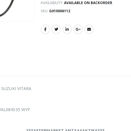
AVAILABILITY:
AVAILABLE ON BACKORDER
SKU:
G010006112
ό SUZUKI VITARA
 VAL084535 WYP
***AFTERMARKET ΑΝΤΑΛΛΑΚΤΙΚΑ***