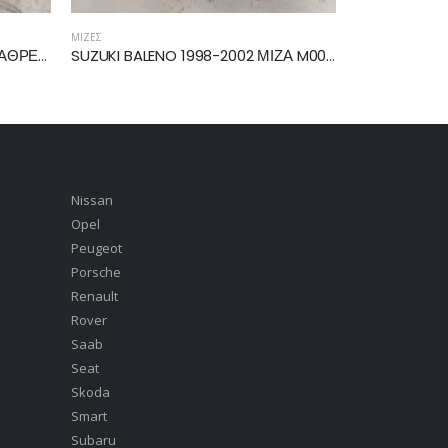
ΠΛΑΣΤΙΚΌΣ ΘΌΛΟΣ
ΚΑΘΡΈΠΤΕΣ
SUZUKI BALENO 1998-2002 ΜΙΖΑ M002T46081ZE
NISSAN PIXO 2009-2014, SUZUKI ALTO 2008-2014 ΘΟΛΟΣ ΕΜΠΡΟΣ ΑΡΙΣΤΕΡΟΣ 72322M68K00
Nissan
Opel
Peugeot
Porsche
Renault
Rover
Saab
Seat
Skoda
Smart
Subaru