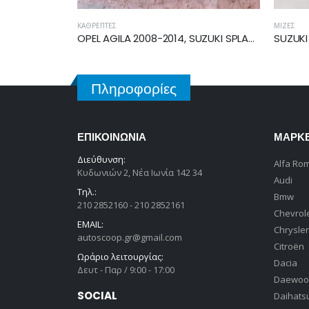
ΜΊΖΕΣ
ΚΑΘΡΈΠΤ
OPEL AGILA 2008-2014, SUZUKI SPLASH 2007-2013 ΚΑΘΡΕΠΤΗΣ ΗΛΕΚΤΡΙΚΟΣ ΑΡΙΣΤΕΡΟΣ 5Pin 93196281
SUZUKI BALENO 1998-2002 ΜΙΖΑ M002T46081ZE
Πληροφορίες
ΕΠΙΚΟΙΝΩΝΊΑ
ΜΆΡΚ
Διεύθυνση:
Alfa Ro
Κυδωνιών 2, Νέα Ιωνία 142 34
Audi
Τηλ.:
Bmw
210 2852160 - 210 2852161
Chevrol
EMAIL:
Chrysler
autoscoop.gr@gmail.com
Citroën
Ωράριο λειτουργίας:
Dacia
Δευτ - Παρ / 9:00 - 17:00
Daewoo
SOCIAL
Daihats