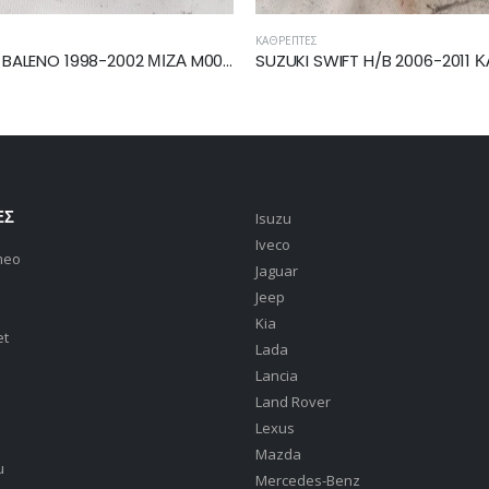
ΕΣ
ΜΊΖΕΣ
SUZUKI SWIFT H/B 2006-2011 ΚΑΘΡΕΠΤΗΣ ΗΛΕΚΤΡΙΚΟΣ ΔΕΞΙΟΣ 5pin 84701-62JB0
ΕΣ
Isuzu
Iveco
meo
Jaguar
Jeep
Kia
et
Lada
Lancia
Land Rover
Lexus
Mazda
u
Mercedes-Benz