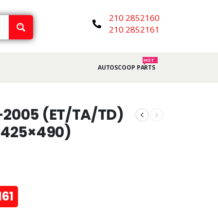
210 2852160
210 2852161
HOT
AUTOSCOOP PARTS
-2005 (ET/TA/TD)
 (425×490)
161