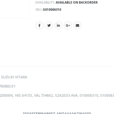
AVAILABILITY:
AVAILABLE ON BACKORDER
SKU:
G010006310
ό SUZUKI VITARA
70086C01
20006N, NIS 64155, VAL734662, SZA2033 AVA, 010006310, 010006
***AFTERMARKET ΑΝΤΑΛΛΑΚΤΙΚΑ***