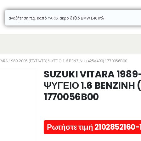
TARA 1989-2005 (ET/TA/TD) ΨΥΓΕΙΟ 1.6 BENZINH (425×490) 1770056B00
SUZUKI VITARA 1989
ΨΥΓΕΙΟ 1.6 BENZINH
1770056B00
Ρωτήστε τιμή 2102852160-