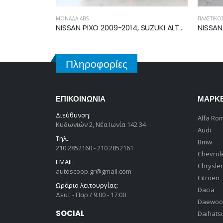
ΜΟΝΆΔΑ ABS
ΠΛΑΣΤΙΚΌΣ ΘΌΛΟΣ
NISSAN PIXO 2009-2014, SUZUKI ALTO ΜΟΝΑΔΑ ABS 68K0
Πληροφορίες
ΕΠΙΚΟΙΝΩΝΊΑ
ΜΆΡΚ
Διεύθυνση:
Alfa Ro
Κυδωνιών 2, Νέα Ιωνία 142 34
Audi
Τηλ.:
Bmw
210 2852160 - 210 2852161
Chevrol
EMAIL:
Chrysler
autoscoop.gr@gmail.com
Citroën
Ωράριο λειτουργίας:
Dacia
Δευτ - Παρ / 9:00 - 17:00
Daewoo
SOCIAL
Daihats