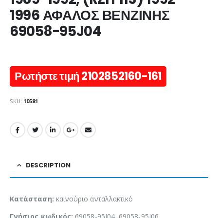
1996 ΑΦΑΛΟΣ ΒΕΝΖΙΝΗΣ
69058-95J04
Ρωτήστε τιμή 2102852160-161
SKU:
10581
DESCRIPTION
Κατάσταση:
καινούριο ανταλλακτικό
Γνήσιος κωδικός:
69058-95J04, 69058-95J06