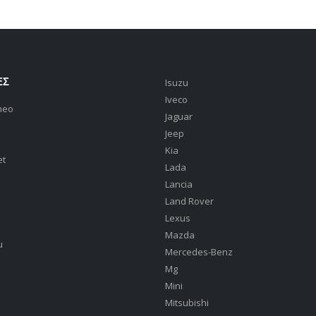
ΕΣ
Isuzu
Iveco
meo
Jaguar
Jeep
Kia
et
Lada
Lancia
Land Rover
Lexus
Mazda
u
Mercedes-Benz
Mg
Mini
Mitsubishi