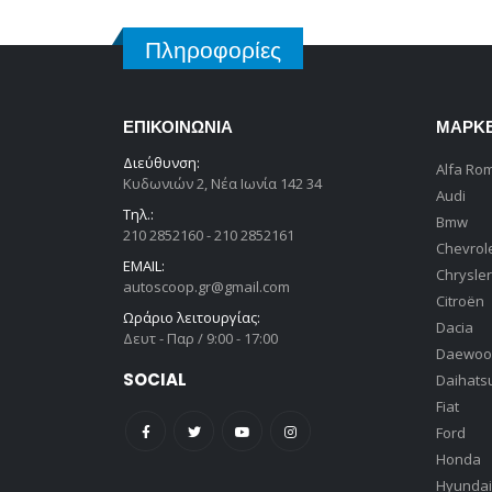
Πληροφορίες
ΕΠΙΚΟΙΝΩΝΊΑ
ΜΆΡΚ
Διεύθυνση:
Alfa Ro
Κυδωνιών 2, Νέα Ιωνία 142 34
Audi
Τηλ.:
Bmw
210 2852160 - 210 2852161
Chevrol
EMAIL:
Chrysler
autoscoop.gr@gmail.com
Citroën
Ωράριο λειτουργίας:
Dacia
Δευτ - Παρ / 9:00 - 17:00
Daewoo
SOCIAL
Daihats
Fiat
Ford
Honda
Hyundai