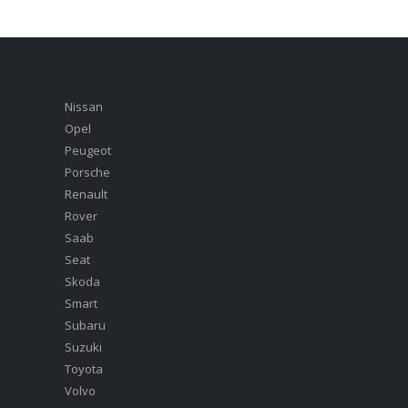
Nissan
Opel
Peugeot
Porsche
Renault
Rover
Saab
Seat
Skoda
Smart
Subaru
Suzuki
Toyota
Volvo