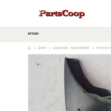
ΑΡΧΙΚΉ
SHOP
ΑΞΕΣΟΥΆΡ
,
ΛΑΣΠΩΤΉΡΕΣ
TOYOTA YA