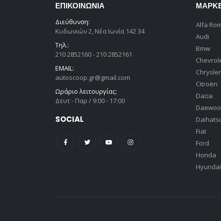
ΕΠΙΚΟΙΝΩΝΊΑ
ΜΆΡΚ
Διεύθυνση:
Alfa Ro
Κυδωνιών 2, Νέα Ιωνία 142 34
Audi
Τηλ.:
Bmw
210 2852160 - 210 2852161
Chevrol
EMAIL:
Chrysler
autoscoop.gr@gmail.com
Citroën
Ωράριο λειτουργίας:
Dacia
Δευτ - Παρ / 9:00 - 17:00
Daewoo
SOCIAL
Daihats
Fiat
Ford
Honda
Hyundai