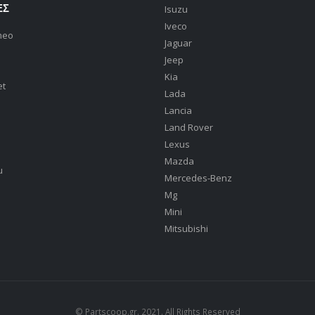
ΕΣ
Isuzu
Iveco
meo
Jaguar
Jeep
Kia
et
Lada
Lancia
Land Rover
Lexus
Mazda
u
Mercedes-Benz
Mg
Mini
Mitsubishi
© Partscoop.gr. 2021. All Rights Reserved