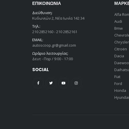
ΕΠΙΚΟΙΝΩΝΊΑ
ΜΆΡΚ
Διεύθυνση:
Alfa Ro
Κυδωνιών 2, Νέα Ιωνία 142 34
Audi
Τηλ.:
Bmw
210 2852160 - 210 2852161
Chevrol
EMAIL:
Chrysler
autoscoop.gr@gmail.com
Citroën
Ωράριο λειτουργίας:
Dacia
Δευτ - Παρ / 9:00 - 17:00
Daewoo
SOCIAL
Daihats
Fiat
Ford
Honda
Hyundai