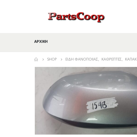
ΑΡΧΙΚΉ
SHOP
ΕΊΔΗ ΦΑΝΟΠΟΙΊΑΣ
,
ΚΑΘΡΈΠΤΕΣ
,
ΚΑΠΆΚ