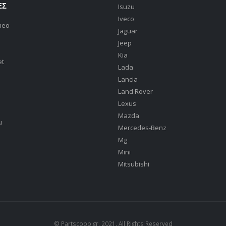
ΕΣ
Isuzu
Iveco
meo
Jaguar
Jeep
Kia
et
Lada
Lancia
Land Rover
Lexus
Mazda
u
Mercedes-Benz
Mg
Mini
Mitsubishi
© Partscoop.gr. 2021. All Rights Reserved