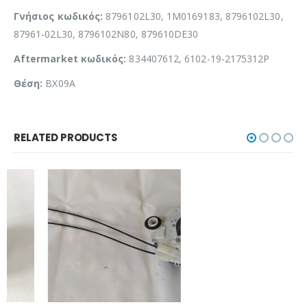
Γνήσιος κωδικός:
8796102L30, 1M0169183, 8796102L30,
87961-02L30, 8796102N80, 879610DE30
Aftermarket κωδικός:
834407612, 6102-19-2175312P
Θέση:
BX09A
RELATED PRODUCTS